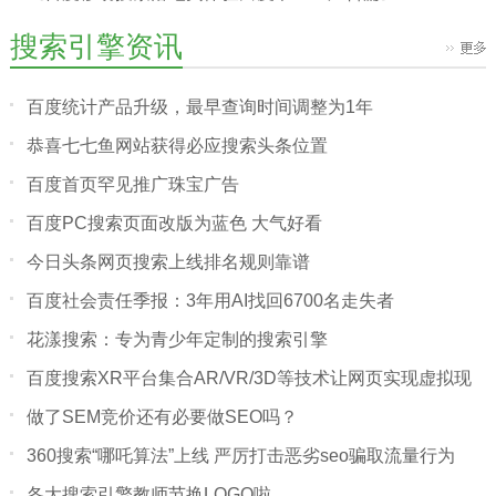
搜索引擎资讯
百度统计产品升级，最早查询时间调整为1年
恭喜七七鱼网站获得必应搜索头条位置
百度首页罕见推广珠宝广告
百度PC搜索页面改版为蓝色 大气好看
今日头条网页搜索上线排名规则靠谱
百度社会责任季报：3年用AI找回6700名走失者
花漾搜索：专为青少年定制的搜索引擎
百度搜索XR平台集合AR/VR/3D等技术让网页实现虚拟现
实
做了SEM竞价还有必要做SEO吗？
360搜索“哪吒算法”上线 严厉打击恶劣seo骗取流量行为
各大搜索引擎教师节换LOGO啦