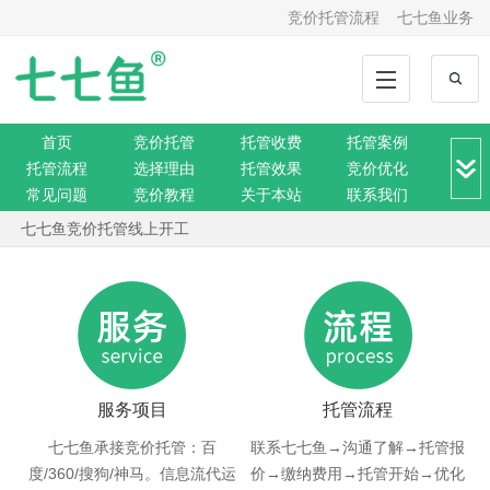
竞价托管流程
七七鱼业务
咨询竞价托管请不要用小号
首页
竞价托管
托管收费
托管案例
恭喜七七鱼网站获得必应搜索头条位置
托管流程
选择理由
托管效果
竞价优化
警惕低价托管给企业带来高价的损失
常见问题
竞价教程
关于本站
联系我们
竞价转化
解决方案
推广动态
推广工具
七七鱼竞价托管线上开工
网站托管
360托管
神马托管
搜狗托管
七七鱼加入网赚行业十年
微信托管
搜索资讯
网络营销
SEO排名
提示：浏览本站请静心阅读，因为都是技术文章
网站公告
咨询竞价托管请不要用小号
恭喜七七鱼网站获得必应搜索头条位置
服务项目
托管流程
七七鱼承接竞价托管：百
联系七七鱼→沟通了解→托管报
度/360/搜狗/神马。信息流代运
价→缴纳费用→托管开始→优化