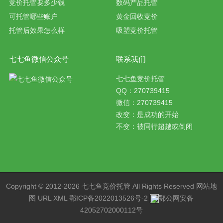
竞价托管要多少钱
数码产品托管
可托管哪些账户
黄金回收竞价
托管后效果怎么样
吸塑竞价托管
七七鱼微信公众号
联系我们
七七鱼竞价托管
QQ：270739415
微信：270739415
改变：是成功的开始
不变：被同行超越或倒闭
Copyright © 2012-2026 七七鱼
竞价托管
All Rights Reserved
网站地
图
URL
XML
鄂ICP备2022013526号-2
鄂公网安备
42052702000112号