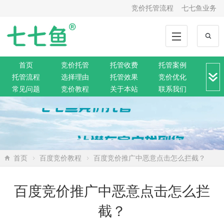
竞价托管流程
七七鱼业务
首页
竞价托管
托管收费
托管案例
托管流程
选择理由
托管效果
竞价优化
常见问题
竞价教程
关于本站
联系我们
竞价转化
解决方案
推广动态
推广工具
网站托管
360托管
神马托管
搜狗托管
微信托管
搜索资讯
网络营销
SEO排名
网站公告
首页
百度竞价教程
百度竞价推广中恶意点击怎么拦截？
百度竞价推广中恶意点击怎么拦
截？