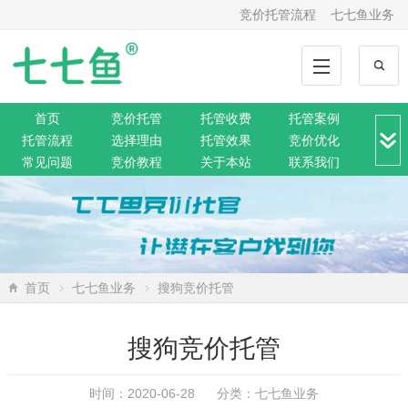
竞价托管流程
七七鱼业务
首页
竞价托管
托管收费
托管案例
托管流程
选择理由
托管效果
竞价优化
常见问题
竞价教程
关于本站
联系我们
竞价转化
解决方案
推广动态
推广工具
网站托管
360托管
神马托管
搜狗托管
微信托管
搜索资讯
网络营销
SEO排名
网站公告
首页
七七鱼业务
搜狗竞价托管
搜狗竞价托管
时间：2020-06-28 分类：
七七鱼业务