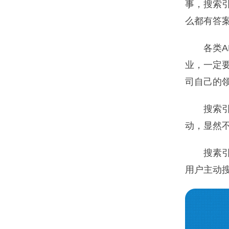
事，搜索
么都有答
各类
业，一定
司自己的
搜索
动，显然
搜素
用户主动