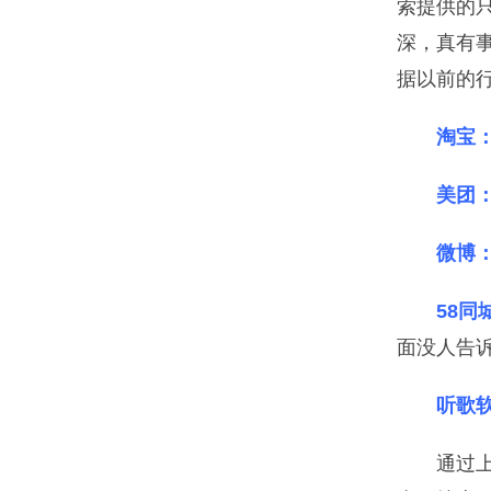
索提供的
深，真有
据以前的
淘宝
美团
微博
58
面没人告
听歌
通过