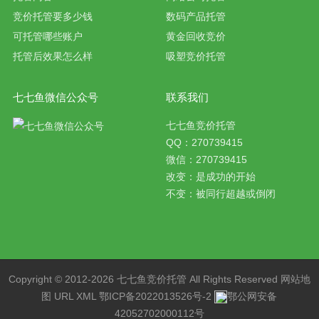
竞价托管要多少钱
数码产品托管
可托管哪些账户
黄金回收竞价
托管后效果怎么样
吸塑竞价托管
七七鱼微信公众号
联系我们
七七鱼竞价托管
QQ：270739415
微信：270739415
改变：是成功的开始
不变：被同行超越或倒闭
Copyright © 2012-2026 七七鱼
竞价托管
All Rights Reserved
网站地
图
URL
XML
鄂ICP备2022013526号-2
鄂公网安备
42052702000112号