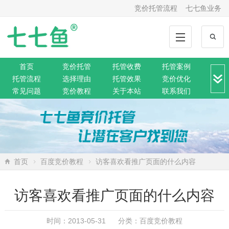
竞价托管流程
七七鱼业务
首页
竞价托管
托管收费
托管案例
托管流程
选择理由
托管效果
竞价优化
常见问题
竞价教程
关于本站
联系我们
竞价转化
解决方案
推广动态
推广工具
网站托管
360托管
神马托管
搜狗托管
微信托管
搜索资讯
网络营销
SEO排名
网站公告
首页
百度竞价教程
访客喜欢看推广页面的什么内容
访客喜欢看推广页面的什么内容
时间：2013-05-31 分类：
百度竞价教程