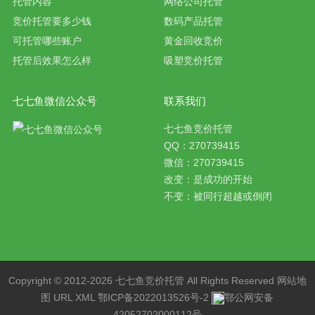
托管内容
网络公司托管
竞价托管要多少钱
数码产品托管
可托管哪些账户
黄金回收竞价
托管后效果怎么样
吸塑竞价托管
七七鱼微信公众号
联系我们
七七鱼竞价托管
QQ：270739415
微信：270739415
改变：是成功的开始
不变：被同行超越或倒闭
Copyright © 2012-2026 七七鱼
竞价托管
All Rights Reserved
网站地
图
URL
XML
鄂ICP备2022013526号-2
鄂公网安备
42052702000112号