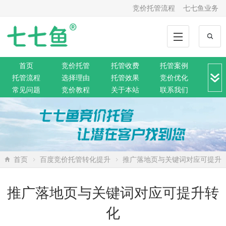
竞价托管流程
七七鱼业务
首页
竞价托管
托管收费
托管案例
托管流程
选择理由
托管效果
竞价优化
常见问题
竞价教程
关于本站
联系我们
竞价转化
解决方案
推广动态
推广工具
网站托管
360托管
神马托管
搜狗托管
微信托管
搜索资讯
网络营销
SEO排名
网站公告
首页
百度竞价托管转化提升
推广落地页与关键词对应可提升
转化
推广落地页与关键词对应可提升转
化