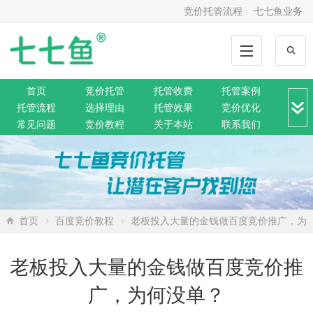
竞价托管流程
七七鱼业务
首页
竞价托管
托管收费
托管案例
托管流程
选择理由
托管效果
竞价优化
常见问题
竞价教程
关于本站
联系我们
竞价转化
解决方案
推广动态
推广工具
网站托管
360托管
神马托管
搜狗托管
微信托管
搜索资讯
网络营销
SEO排名
网站公告
首页
百度竞价教程
老板投入大量的金钱做百度竞价推广，为
何没单？
老板投入大量的金钱做百度竞价推
广，为何没单？