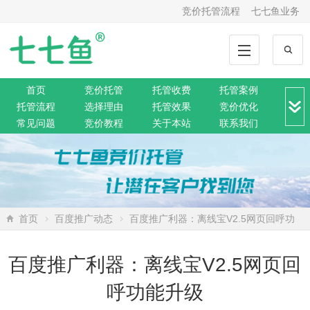
竞价托管流程
七七鱼业务
首页
竞价托管
托管收费
托管案例
托管流程
选择理由
托管效果
竞价优化
常见问题
竞价教程
关于本站
联系我们
竞价转化
解决方案
推广动态
推广工具
网站托管
360托管
神马托管
搜狗托管
微信托管
搜索资讯
网络营销
SEO排名
网站公告
首页
百度推广动态
百度推广利器：离线宝V2.5网页回呼功
能升级
百度推广利器：离线宝V2.5网页回
呼功能升级