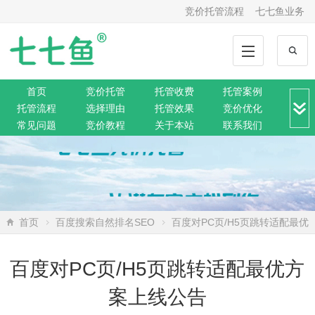
竞价托管流程
七七鱼业务
首页
竞价托管
托管收费
托管案例
托管流程
选择理由
托管效果
竞价优化
常见问题
竞价教程
关于本站
联系我们
竞价转化
解决方案
推广动态
推广工具
网站托管
360托管
神马托管
搜狗托管
微信托管
搜索资讯
网络营销
SEO排名
网站公告
首页
百度搜索自然排名SEO
百度对PC页/H5页跳转适配最优
方案上线公告
百度对PC页/H5页跳转适配最优方
案上线公告