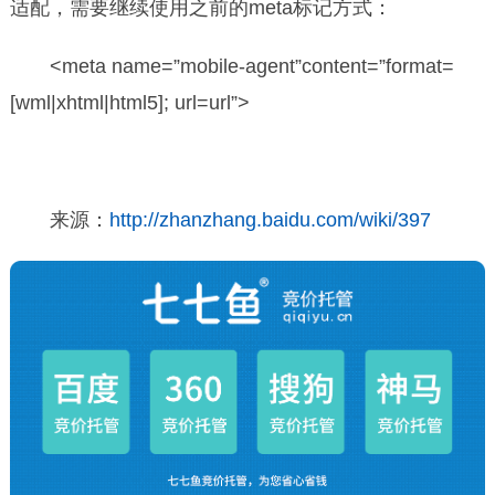
适配，需要继续使用之前的meta标记方式：
<meta name=”mobile-agent”content=”format=
[wml|xhtml|html5]; url=url”>
来源：
http://zhanzhang.baidu.com/wiki/397