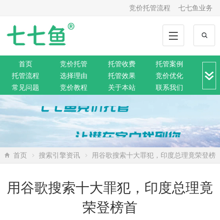
竞价托管流程
七七鱼业务
首页
竞价托管
托管收费
托管案例
托管流程
选择理由
托管效果
竞价优化
常见问题
竞价教程
关于本站
联系我们
竞价转化
解决方案
推广动态
推广工具
网站托管
360托管
神马托管
搜狗托管
微信托管
搜索资讯
网络营销
SEO排名
网站公告
首页
搜索引擎资讯
用谷歌搜索十大罪犯，印度总理竟荣登榜
首
用谷歌搜索十大罪犯，印度总理竟
荣登榜首