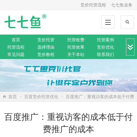
竞价托管流程
七七鱼业务
首页
竞价托管
托管收费
托管案例
托管流程
选择理由
托管效果
竞价优化
常见问题
竞价教程
关于本站
联系我们
竞价转化
解决方案
推广动态
推广工具
网站托管
360托管
神马托管
搜狗托管
微信托管
搜索资讯
网络营销
SEO排名
网站公告
首页
百度竞价托管优化
百度推广：重视访客的成本低于付费
推广的成本
百度推广：重视访客的成本低于付
费推广的成本