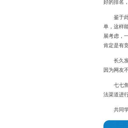
好的排名
鉴于
单，这样
展考虑，
肯定是有
长久
因为网友
七七鱼
法渠道进
共同