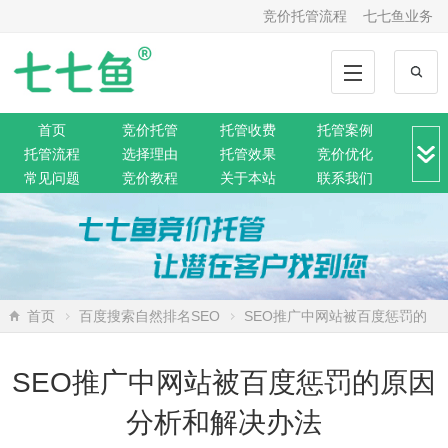
竞价托管流程
七七鱼业务
首页
竞价托管
托管收费
托管案例
托管流程
选择理由
托管效果
竞价优化
常见问题
竞价教程
关于本站
联系我们
竞价转化
解决方案
推广动态
推广工具
网站托管
360托管
神马托管
搜狗托管
微信托管
搜索资讯
网络营销
SEO排名
网站公告
首页
百度搜索自然排名SEO
SEO推广中网站被百度惩罚的
原因分析和解决办法
SEO推广中网站被百度惩罚的原因
分析和解决办法