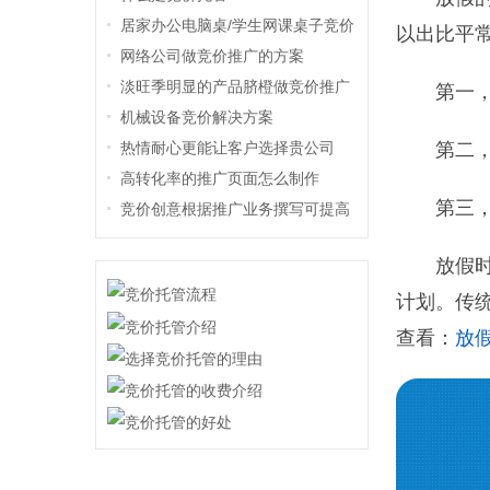
居家办公电脑桌/学生网课桌子竞价
以出比平
推广方案
网络公司做竞价推广的方案
淡旺季明显的产品脐橙做竞价推广
第一
机械设备竞价解决方案
热情耐心更能让客户选择贵公司
第二
高转化率的推广页面怎么制作
第三
竞价创意根据推广业务撰写可提高
咨询意向
放假
计划。传
查看：
放