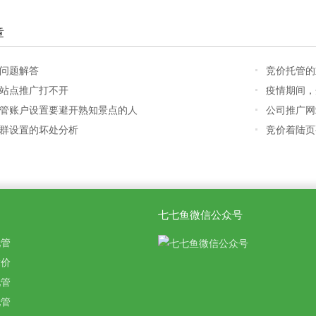
章
问题解答
竞价托管的
站点推广打不开
疫情期间，
管账户设置要避开熟知景点的人
公司推广网
群设置的坏处分析
竞价着陆页
七七鱼微信公众号
托管
竞价
托管
托管