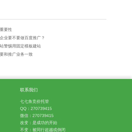
重要性
企业要不要做百度推广？
站警惕用固定模板建站
要和推广业务一致
联系我们
七七鱼竞价托管
QQ：270739415
微信：270739415
改变：是成功的开始
不变：被同行超越或倒闭